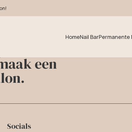
on!
Home
Nail Bar
Permanente 
passion.
 maak een
lon.
Socials